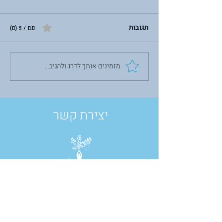
תגובות
0.0 / 5 ‏(0)
מזמינים אותך לדרג ולהגיב...
לבנות מחדש מתוך השבר:
על תשעה באב,
פוסט-טראומה והכוח לצמוח
יצירת קשר
רח' נחל אורן 54, יובלים, ישראל
טל:
050-2688240
contact@brothersin.yoga