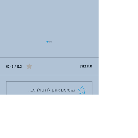
תגובות
0.0 / 5 ‏(0)
מזמינים אותך לדרג ולהגיב...
לבנות מחדש מתוך השבר:
על תשעה באב,
פוסט-טראומה והכוח לצמוח
יצירת קשר