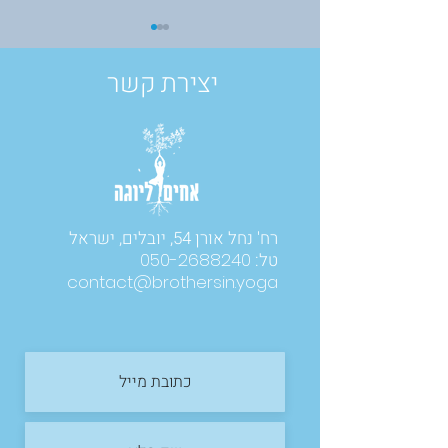
יצירת קשר
לבנות מחדש מתוך השבר:
על תשעה באב,
רח' נחל אורן 54, יובלים, ישראל
פוסט-טראומה והכוח לצמוח
טל:
050-2688240
contact@brothersin.yoga