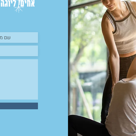
חדש מתוך השבר: על
למצוא את העוגן הקריר: א
ב, פוסט-טראומה
מערכת העצבים והגוף ב
צמוח
הקיץ