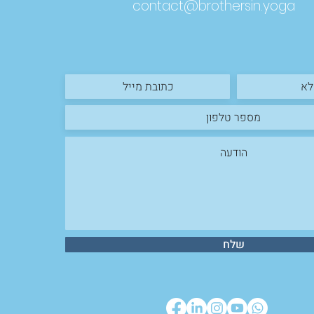
יזון
contact@brothersin.yoga
שיא
שלח