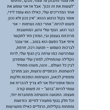
את עצמי מתבונן על עצמי, מבקר, מחפש 
"לעשות את זה נכון". אבל אז אני שומע את 
אחד המדריכים שלי, כאילו הוא עומד לידי, 
אומר בקול הרגוע ההוא: "אין נכון ולא נכון. 
פשוט להיות." אחרי כמה נשימות – אני 
כבר רגוע. הגוף שלי נרגע, המחשבות 
מרוכזות בעצמן ובי, המזרן חזר לתקשר 
איתי אבל הפעם הוא בטוב... אני עובר 
לברכות השמש – תנועה רכה, זורמת, 
שמרגישה כמו שיחה בין הגוף שלי, לרוח 
הקלילה שהתחילה, למזרן שלי שמפרגן 
לבין כל העולם... והנה, משהו מתחיל 
להשתנות. הכתפיים נרגעות, הגב מתרכך 
ומפסיק לכאוב, הנשימות הופכות חלקות 
והופ! אופוריה!!! אני לא צריך להכריח את 
עצמי להיות "ברגע" – זה פשוט קורה 
מעצמו. התנועה והנשימה מתחברות יחד, 
וכל חלק בגוף מתעורר לחיים: הזרועות 
נמתחות בקלילות, הרגליים כאילו מושרשות 