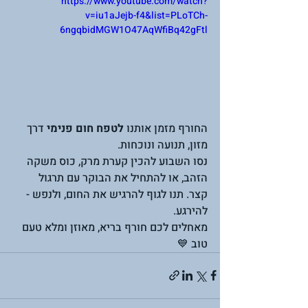
https://www.youtube.com/watch?
v=iu1aJejb-f4&list=PLoTCh-
6ngqbidMGW1O47AqWfiBq42gFtl
החורף מזמן אותנו 
לטפח חום פנימי
 דרך 
מזון, תנועה ונוכחות.
נסו השבוע להכין קערת מרק, כוס משקה 
הזהב, או להתחיל את הבוקר עם תרגול 
קצר. תנו לגוף להרגיש את החום, ולנפש - 
להירגע.
מאחלים לכם חורף בריא, מאוזן ומלא טעם 
טוב 💙