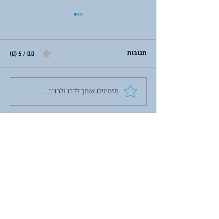
תגובות
0.0 / 5 ‏(0)
מזמינים אותך לדרג ולהגיב...
לבנות מחדש מתוך השבר:
על תשעה באב,
פוסט-טראומה והכוח לצמוח
יצירת קשר
רח' נחל אורן 54, יובלים, ישראל