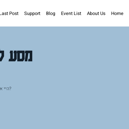
Last Post
Support
Blog
Event List
About Us
Home
מסע לח
היי ?