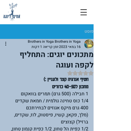
פוסט
Brothers in Yoga Brothers in Yoga
16 במאי 2023
זמן קריאה 1 דקות
מתכונים יוגים: התחליף
לקפה ועוגה
דירוג של NaN מתוך 5 כוכבים
חטיף אנרגיה קצר ולעניין :)
מתכון ל40-50 כדורים
1 חבילה (500 גרם) תמרים בוואקום
1/4 כוס טחינה גולמית / חמאת שקדים
400 גרם מיקס אגוזים לבחירתכם 
(מלך, פקאן, קשיו, פיסטוק, לוז, שקדים, 
ברזיל) קצוצים
1/2 כפית הל טחון, 1/2 כפית קנמון טחון, 