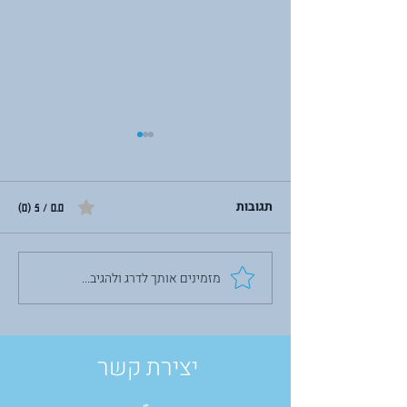
תגובות
0.0 / 5 ‏(0)
מזמינים אותך לדרג ולהגיב...
לבנות מחדש מתוך השבר:
על תשעה באב,
פוסט-טראומה והכוח לצמוח
יצירת קשר