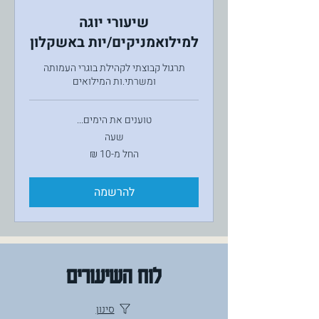
שיעורי יוגה
למילואמניקים/יות באשקלון
תרגול קבוצתי לקהילת בוגרי העמותה
ומשרתי.ות המילואים
טוענים את הימים...
שעה
החל
החל מ-‏10 ‏₪
מ-10
שקלים
חדשים
להרשמה
לוח השיעורים
סינון