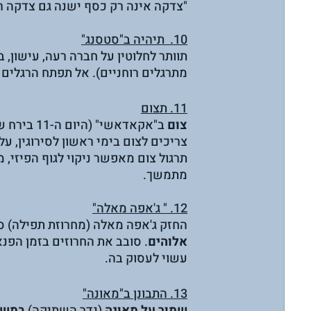
"צדקה אינה רק כסף ישנה גם צדקה רג
10.  תיהיה ב"סטסנג"
תוותר לחלוטין על חברה רעה, עישון,
מתרגלים רוחניים). אל תפתח הרגלים ר
11. תצום
צום
 ב"אקאדאשי" (היום ה-11 בירח שבועיים ההינדי) או 
צריכים לצום בימי ראשון לסירוגין, על
תרגול צום מאפשר ניקוי לגוף הפיזי, מ
מתמשך.
12. " ג'אפה מאלה"
החזק ג'אפה מאלה (מחרוזת תפילה) סב
אלוהים
. סובב את החרוזים בזמן הפנא
עשוי לעסוק בה.
13. התבונן ב"מאונה"
שמור על מאונה
 (נדר השתיקה) 
במשך