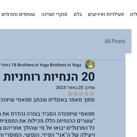
ינו
פעילויות ואירועים
בלוג
מוקדי תמיכה
שותפים ותורמים
All Posts
Brothers in Yoga Brothers in Yoga
18 באפר׳ 2023
20 הנחיות רוחניות לתרגול אישי
עודכן:
20 באפר׳ 2023
דירוג של NaN מתוך 5 כוכבים
מתוך מאמר באנגלית שכתב סוואמי שיווננ
סוואמי שיווננדה הסביר בצורה נהדרת את ההנחיות האלה בפי
"עשרים ההנחיות הללו מכילות את התמצית של
כל התרגולים יבואו אל מי שהולך אחריהם
ויעילה של ה"אני" הפיזי, הנפשי, המוסרי ו