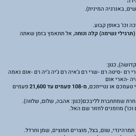
רה 
ים, באנרגיה המינית).
ה וכו' באופן קבוע.
תרגילי נשימה) קלה ונוחה
, אל תתאמץ בזמן שאתה 
דושה), כגון:
י רם -סיטה רם -שרי רם ג'איה רם ג'יה ג'יה רם -אום נאמה 
ה -הארי אום 
מ-108 פעמים עד 21,600
 פעמים 
אחרת שמתחברת לליבכם(כגון: אהבה, שלום, שלווה).
כו') מוזמנים לחזור שם האל.
, תמרהינדי, שום, בצל, מוצרים חמוצים, שמן וחרדל.