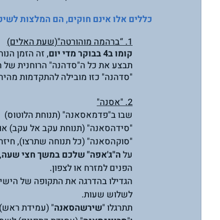
כללים אלו אינם חוקים, הם המלצות לשיפו
1. “ברהמה מוהורטה"(שעת האלים)
קומו ב4 בבוקר מדי יום
, זה הזמן הנו
תבצע את כל ה"סדהנה" הרוחנית של הבוקר שלך בין השעות 
"סדהנה" כזו מובילה להתקדמות מהיר
2. "אסנה"
שבו ב"פדמאסאנה" (תנוחת הלוטוס) 
"סידהסאנה" (תנוחת עקב אל עקב) או 
"סוקהסאנה" (כל תנוחה שתרצו), חיזרו
על 
ה"ג'אפה" שלכם במשך חצי שעה
,
הפנים למזרח או לצפון.
הגדילו בהדרגה את התקופה של הישיב
לשלוש שעות.
תתרגלו "
שירשהסאנה
" (עמידת ראש) 