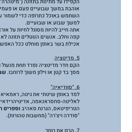
הקפידו על מתינות בתזונה ("מיטהרה")
אוהבת במשך שבועיים פעם או פעמיים 
השתמש באוכל כתרופה כדי לשמור על 
למשך שבוע או שבועיים. 
אתה חייב להיות מסוגל לחיות על אורז
קפה וחלב. אנשים הנוטלים תזונה לא 
אכילת בשר באופן מוחלט ככל האפשר. 
5. מדיטציה
הקם חדר מדיטציה נפרד תחת מנעול ו
מסך בד קטן או וילון משוך לרוחבו. 
שמו
6. "סוודיאיה"
למד באופן שיטתי את גיטה, ראמאיאנ
לאליטה-סחסראנאמה, אדיטיהרידאיה, א
הטריפיטאס, הגרנת סאהיב 
וספרים ר
"סודדה ויצ'רה" (מחשבות טהורות).
7. הרם את רוחך