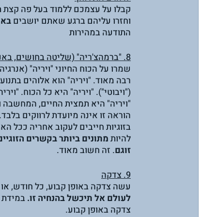
קבלו על עצמכם ללמוד בעל פה קצת תפ
וחזרו עליהם ברגע שאתם יושבים 
באס
התודעה במהירות
8. "ברמהצ'ריה" (שליטה בחושים, באנרגיה המינית) 
שמרו על הכוח החיוני "ויריה" (אנרגיה 
רבה מאוד. "ויריה" הוא אלוהים בתנועה
("ויבוטי"). "ויריה" היא כל הכוח. "וירי
"ויריה" היא תמצית החיים, המחשבה ו
הוראה זו אינה מיועדת לרווקים בלבד.
בזוגיות חייבים לעקוב אחריה ככל הא
להיות 
מתונים ביותר בקשרים הזוגיים
זוגם
. זה חשוב מאוד.
9. צדקה
עשה צדקה באופן קבוע, כל חודש, או 
לעולם אל תיכשל בהנחיה זו.
 במידת ה
צדקה באופן קבוע.