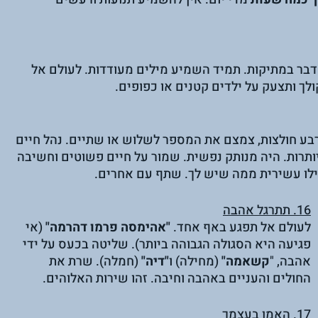
דבר במתיקות. תמיד השמיע מילים מעודדות. לעולם אל 
לך ותצעק על ילדים קטנים או כפופים.
בע חולצות, צמצם את המספר לשלוש או שתיים. נהל חיים 
תרות. היה מנותק נפשית. שמור על חיים פשוטים וחשיבה 
ילו עשירית ממה שיש לך. שתף עם אחרים.
16. תתרגל אהבה
לעולם אל תפגע באף אחד. 
"אהימסה פרמו דהרמה"
 (אי 
פגיעה היא הסגולה הגבוהה ביותר). שליטה בכעס על ידי 
אהבה, "
קשאמה"
 (מחילה) ו
"דיה"
 (חמלה). שרת את 
החולים והעניים באהבה וחיבה. זהו שירות האלוהים.
17. האמן בעצמך