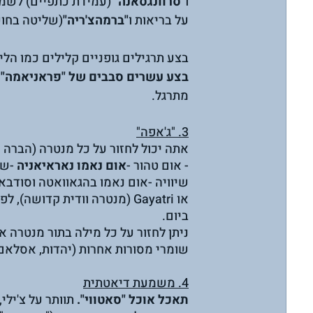
ו"
סרוונגסאנה
" (עמידת כתפיים) לשמי
על בריאות ו
"ברמהצ'ריה"
(שליטה בחוש
בצע תרגילים גופניים קלילים כמו הליכ
בצע עשרים סבבים של "פראניאמה" (
מתרגל.
3. "ג'אפה"
אתה יכול לחזור על כל מנטרה (הברה ק
- אום טהור -
אום נאמו נאראיאניה
 -שר
שיוויה -אום נאמו בהגאוואטה וסודבאי
או Gayatri (מנטרה וודית קדושה), לפי טעמכם או נטייתכם, 
ביום. 
ניתן לחזור על כל מילה בתור מנטרה 
שומרי מסורות אחרות (יהדות, אסלאם ו
4. משמעת דיאטתית
תאכל אוכל "סאטווי".
 תוותר על צ'ילי