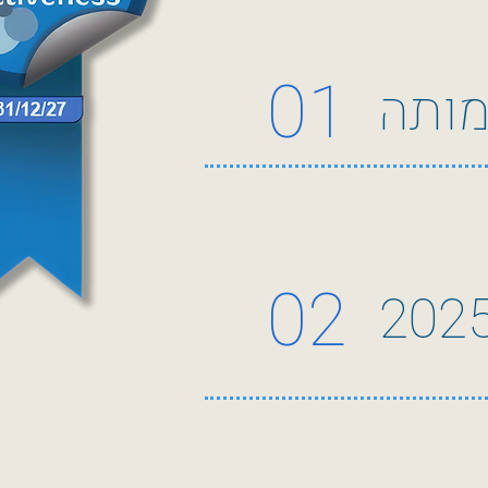
01
מותה
02