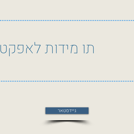
תו מידות לאפקטי
גיידסטאר