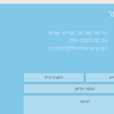
ר
רח' נחל אורן 54, יובלים, ישראל
טל:
050-2688240
contact@brothersin.yoga