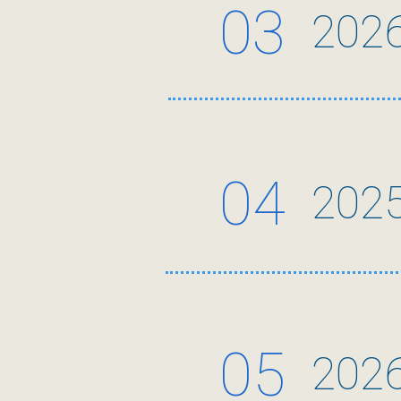
03
04
05