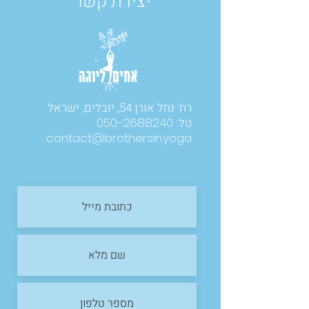
יצירת קשר
רח' נחל אורן 54, יובלים, ישראל
טל:
050-2688240
contact@brothersin.yoga