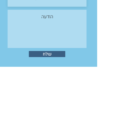
שלח
כל הזכויות שמורות © לאחים ליוגה
תנאי שימוש |
מדיניות פרטיות
אני, ממלא/ת הפרטים, נותן/ת בזאת את הסכמתי
לשימוש במידע שהזנתי על־ידי עמותת אחים ליוגה
ושמירתו במאגר המידע המאובטח של העמותה,
וזאת בהתאם להוראות תיקון 13 לחוק הגנת
הפרטיות. המידע ישמש לצרכי אבחון, מעקב,
התאמה לפעילות במסגרת העמותה, ולפי