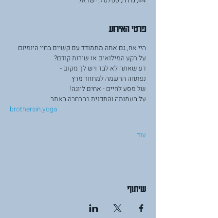
44, גדרה, 70700, ישראל
פרטי האירוע
היי אח, גם אתה מתמודד עם קשיים בחיי היומיום 
על רקע המילואים או שירות קודם? 
דע שאתה לא לבד ויש לך מקום -
נפתחה הרשמה למחזור מרץ 
של מסע לחיים - אחים ליוגה! 
על העמותה והתכנית בהרחבה באתר:
brothersin.yoga
עוד
שיתוף