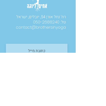
רח' נחל אורן 54, יובלים, ישראל
טל:
050-2688240
contact@brothersin.yoga