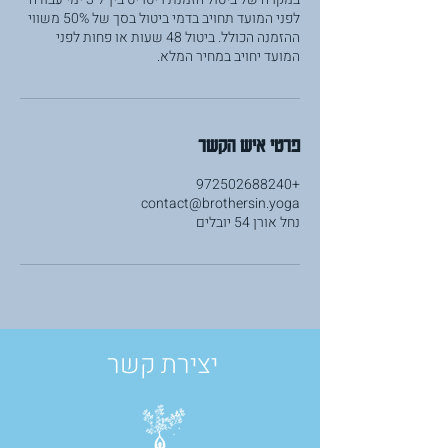
לפני המועד תחויב בדמי ביטול בסך של 50% משווי
ההזמנה הכולל. ביטול 48 שעות או פחות לפני
המועד יחויב במחיר המלא.
פרטי איש הקשר
+972502688240
contact@brothersin.yoga
נחל אורן 54 יובלים
יצירת קשר