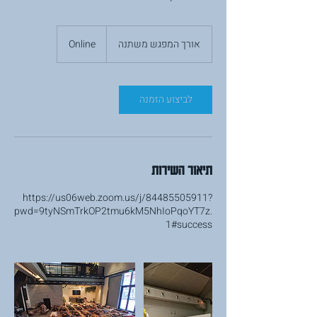
אורך המפגש משתנה
א
Online
ו
ר
ך
ה
לביצוע הזמנה
מ
פ
ג
ש
מ
תיאור השירות
ש
ת
https://us06web.zoom.us/j/84485505911?
נ
pwd=9tyNSmTrkOP2tmu6kM5NhIoPqoYT7z.
ה
1#success