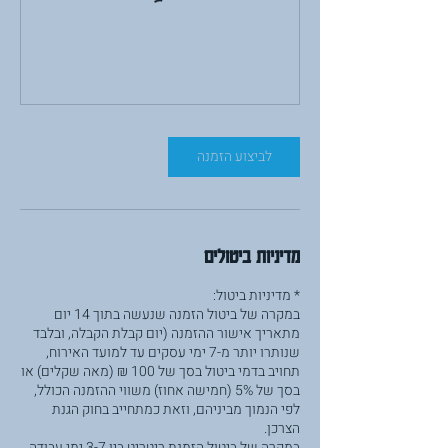
לביצוע הזמנה
מדיניות ביטולים
במקרה של ביטול הזמנה שנעשה בתוך 14 יום
מתאריך אישור ההזמנה (יום קבלת הקבלה, ובלבד
שנותרו יותר מ-7 ימי עסקים עד למועד האירוח,
תחויב בדמי ביטול בסך של 100 ₪ (מאה שקלים) או
בסך של 5% (חמישה אחוז) משווי ההזמנה הכולל,
לפי הנמוך מביניהם, וזאת כמתחייב בחוק הגנת
במקרה של ביטול הזמנת ריטריט בין 3-7 ימי עבודה