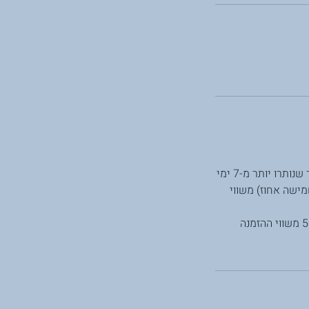
במקרה של ביטול הזמנה שנעשה בתוך 14 יום מתאריך אישור ההזמנה (יום קבלת הקבלה, ובלבד שנותרו יותר מ-7 ימי
ד האירוח, תחויב בדמי ביטול בסך של 100 ₪ (מאה שקלים) או בסך של 5% (חמישה אחוז) משווי
במקרה של ביטול הזמנת ריטריט בין 3-7 ימי עבודה לפני המועד תחויב בדמי ביטול בסך של 50% משווי ההזמנה