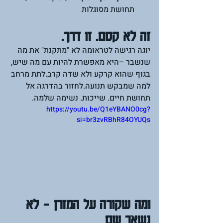
תחושת מסוגלות
זה לא קסם. זו דרך.
יוגה רגישה לטראומה לא "מתקנת" את מה 
שנשבר –היא מאפשרת להיות עם מה שיש, 
בגוף שהוא קרקע ולא שדה קרב.לתת מרחב 
למה שמבקש תנועה.לחזור בהדרגה אל 
תחושת חיים. שייכות. נשימה שלמה.
https://youtu.be/Q1eYBANO0cg?
si=br3zvRBhR84OYUQs
ומה שקורה על המזרן – לא 
נשאר שם