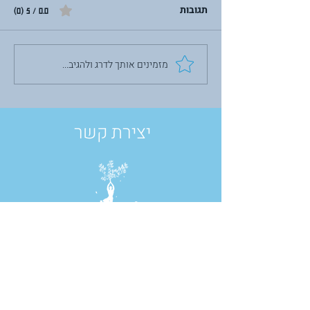
תגובות
0.0 / 5 ‏(0)
מזמינים אותך לדרג ולהגיב...
לבנות מחדש מתוך השבר:
על תשעה באב,
פוסט-טראומה והכוח לצמוח
יצירת קשר
רח' נחל אורן 54, יובלים, ישראל
טל:
050-2688240
contact@brothersin.yoga